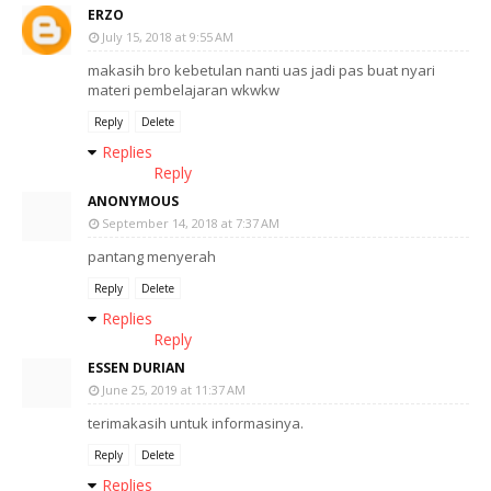
ERZO
July 15, 2018 at 9:55 AM
makasih bro kebetulan nanti uas jadi pas buat nyari
materi pembelajaran wkwkw
Reply
Delete
Replies
Reply
ANONYMOUS
September 14, 2018 at 7:37 AM
pantang menyerah
Reply
Delete
Replies
Reply
ESSEN DURIAN
June 25, 2019 at 11:37 AM
terimakasih untuk informasinya.
Reply
Delete
Replies