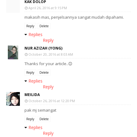
KAK DOLOP
April 26, 2016 at 9:15 PM
makasih mas, penjelsannya sangat mudah dipahami.
Reply
Delete
Replies
Reply
NUR AZIZAH (YONG)
October 20, 2016 at 8:03 AM
Thanks for your article..😊
Reply
Delete
Replies
Reply
MEILIDA
October 26, 2016 at 12:20 PM
pak mj semangat
Reply
Delete
Replies
Reply