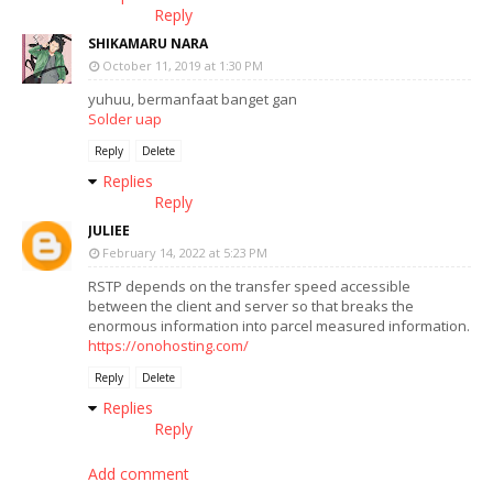
Reply
SHIKAMARU NARA
October 11, 2019 at 1:30 PM
yuhuu, bermanfaat banget gan
Solder uap
Reply
Delete
Replies
Reply
JULIEE
February 14, 2022 at 5:23 PM
RSTP depends on the transfer speed accessible
between the client and server so that breaks the
enormous information into parcel measured information.
https://onohosting.com/
Reply
Delete
Replies
Reply
Add comment