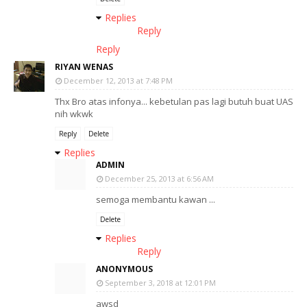
Replies
Reply
Reply
RIYAN WENAS
December 12, 2013 at 7:48 PM
Thx Bro atas infonya... kebetulan pas lagi butuh buat UAS
nih wkwk
Reply
Delete
Replies
ADMIN
December 25, 2013 at 6:56 AM
semoga membantu kawan ...
Delete
Replies
Reply
ANONYMOUS
September 3, 2018 at 12:01 PM
awsd