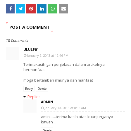
POST A COMMENT
18 Comments
ULULF01
January 9, 2013 at 12:46 PM
Terimakasih gan penjelasan dalam artikelnya
bermanfaat
moga bertambah ilmunya dan manfaat
Reply
Delete
Replies
ADMIN
January 10, 2013 at 8:18 AM
amin ......terima kasih atas kuunjunganya
kawan ...
Delete