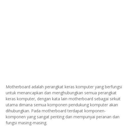
Motherboard adalah perangkat keras komputer yang berfungsi
untuk menancapkan dan menghubungkan semua perangkat
keras komputer, dengan kata lain motherboard sebagai sirkuit
utama dimana semua komponen pendukung komputer akan
dihubungkan. Pada motherboard terdapat komponen-
komponen yang sangat penting dan mempunyai peranan dan
fungsi masing-masing.