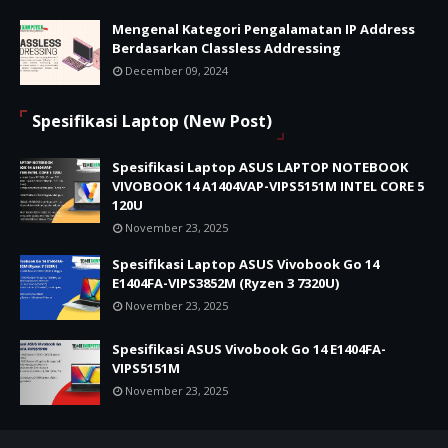
Mengenal Kategori Pengalamatan IP Address
Berdasarkan Classless Addressing
December 09, 2024
Spesifikasi Laptop (New Post)
Spesifikasi Laptop ASUS LAPTOP NOTEBOOK
VIVOBOOK 14 A1404VAP-VIPS5151M INTEL CORE 5
120U
November 23, 2025
Spesifikasi Laptop ASUS Vivobook Go 14
E1404FA-VIPS3852M (Ryzen 3 7320U)
November 23, 2025
Spesifikasi ASUS Vivobook Go 14 E1404FA-
VIPS5151M
November 23, 2025