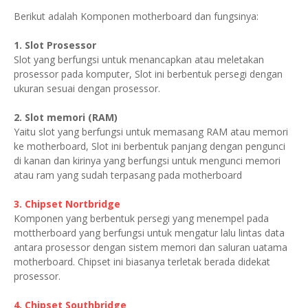
Berikut adalah Komponen motherboard dan fungsinya:
1. Slot Prosessor
Slot yang berfungsi untuk menancapkan atau meletakan
prosessor pada komputer, Slot ini berbentuk persegi dengan
ukuran sesuai dengan prosessor.
2. Slot memori (RAM)
Yaitu slot yang berfungsi untuk memasang RAM atau memori
ke motherboard, Slot ini berbentuk panjang dengan pengunci
di kanan dan kirinya yang berfungsi untuk mengunci memori
atau ram yang sudah terpasang pada motherboard
3. Chipset Nortbridge
Komponen yang berbentuk persegi yang menempel pada
mottherboard yang berfungsi untuk mengatur lalu lintas data
antara prosessor dengan sistem memori dan saluran uatama
motherboard. Chipset ini biasanya terletak berada didekat
prosessor.
4. Chipset Southbridge