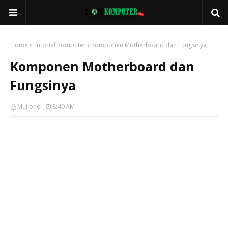
Home
Tutorial Komputer
Komponen Motherboard dan Fungsinya
Komponen Motherboard dan
Fungsinya
Mujiono
8:40 AM