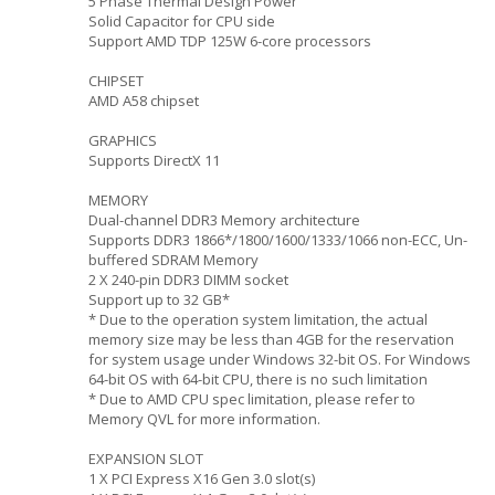
5 Phase Thermal Design Power
Solid Capacitor for CPU side
Support AMD TDP 125W 6-core processors
CHIPSET
AMD A58 chipset
GRAPHICS
Supports DirectX 11
MEMORY
Dual-channel DDR3 Memory architecture
Supports DDR3 1866*/1800/1600/1333/1066 non-ECC, Un-
buffered SDRAM Memory
2 X 240-pin DDR3 DIMM socket
Support up to 32 GB*
* Due to the operation system limitation, the actual
memory size may be less than 4GB for the reservation
for system usage under Windows 32-bit OS. For Windows
64-bit OS with 64-bit CPU, there is no such limitation
* Due to AMD CPU spec limitation, please refer to
Memory QVL for more information.
EXPANSION SLOT
1 X PCI Express X16 Gen 3.0 slot(s)