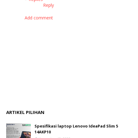
Reply
Add comment
ARTIKEL PILIHAN
Spesifikasi laptop Lenovo IdeaPad Slim 5
14AKP10