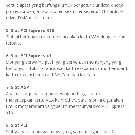
yaitu chipset yang berfungsi untuk pengatur alur data kinerja
prosessor dengan komponen sekunder seperti: IDE harddisk,
drive, DMA dan lain-lain.
5. Slot PCI Express X16
Slot ini berfungsi untuk menancapkan kartu VGA dengan model
terbaru.
6. Slot PCI Express x1
Slot yang berwarna putih yang berbentuk memanjang yang
berfungsi untuk menancapkan kartu ekspansi ke motherboard,
kartu ekspansi meliputi LAN Card dan lain-lain.
7. Slot AGP
Adalah slot pada komputer yang berfungsi untuk
menancapkan kartu VGA ke motherboard, slot ini digunakan
untuk motherboard yang belum mempunyai slot PCI Express
x16.
8. Slot PCI
Slot yang mempunyai fungsi yang sama dengan slot PCI