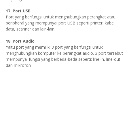
17. Port USB
Port yang berfungsi untuk menghubungkan perangkat atau
peripheral yang mempunyai port USB seperti printer, kabel
data, scanner dan lain-lain.
18. Port Audio
Yaitu port yang memiliki 3 port yang berfungsi untuk
menghubungkan komputer ke perangkat audio. 3 port tersebut
mempunyai fungsi yang berbeda-beda seperti: line-in, line-out
dan mikrofon