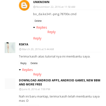
UNKNOWN
November 22, 2016 at 11:50 AM
bo_da.ke341.-ping.78700x.cmd
Delete
Replies
Reply
Reply
RSKYA
March 20, 2016 at 9:44 AM
Terima kasih atas tutorial nya ini membantu saya.
Reply
Delete
Replies
Reply
DOWNLOAD ANDROID APPS, ANDROID GAMES, NEW BBM
AND MORE FREE
June 8, 2016 at 7:00 PM
Nah ini baru mantap, terima kasih telah membantu saya
mas :D