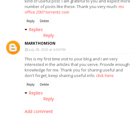
kind of useful post. I am grateful to you and expect more
number of posts like these. Thank you very much.
ms
office 2007 torrentz com
Reply
Delete
Replies
Reply
MARKTHOMSON
July 28, 2020 at 6:04 PM
This is my first time visit to your blog and I am very
interested in the articles that you serve. Provide enough
knowledge for me. Thank you for sharing useful and
don't forget, keep sharing useful info:
click here
Reply
Delete
Replies
Reply
Add comment