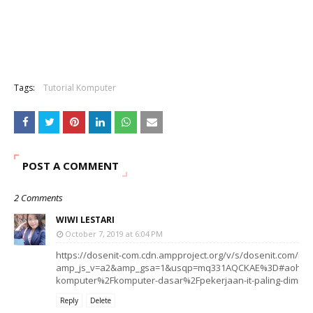
Tags:
Tutorial Komputer
POST A COMMENT
2 Comments
WIWI LESTARI
October 7, 2019 at 6:04 PM
https://dosenit-com.cdn.ampproject.org/v/s/dosenit.com/il
amp_js_v=a2&amp_gsa=1&usqp=mq331AQCKAE%3D#aoh=157
komputer%2Fkomputer-dasar%2Fpekerjaan-it-paling-diminat
Reply
Delete