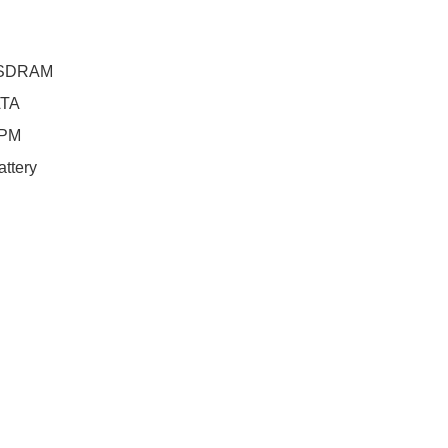
SDRAM
ATA
RPM
ttery