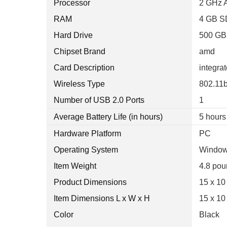
Processor
2 GHz 
RAM
4 GB 
Hard Drive
500 GB
Chipset Brand
amd
Card Description
integra
Wireless Type
802.11
Number of USB 2.0 Ports
1
Average Battery Life (in hours)
5 hours
Hardware Platform
PC
Operating System
Window
Item Weight
4.8 po
Product Dimensions
15 x 10
Item Dimensions L x W x H
15 x 10
Color
Black