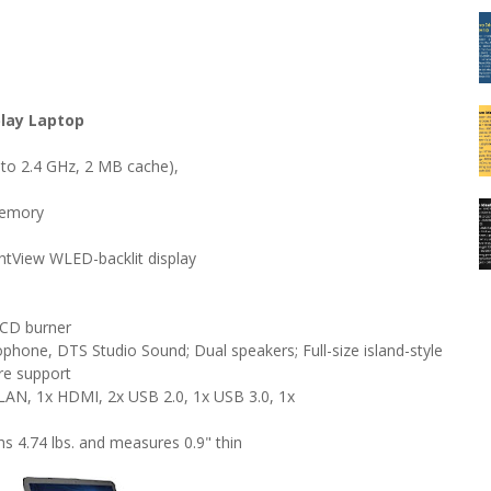
play Laptop
o 2.4 GHz, 2 MB cache),
memory
htView WLED-backlit display
/CD burner
ophone, DTS Studio Sound; Dual speakers; Full-size island-style
re support
 LAN, 1x HDMI, 2x USB 2.0, 1x USB 3.0, 1x
s 4.74 lbs. and measures 0.9" thin