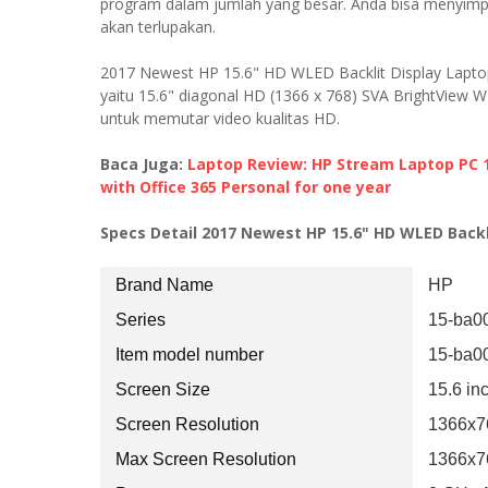
program dalam jumlah yang besar. Anda bisa menyimpa
akan terlupakan.
2017 Newest HP 15.6" HD WLED Backlit Display Laptop
yaitu 15.6" diagonal HD (1366 x 768) SVA BrightView
untuk memutar video kualitas HD.
Baca Juga:
Laptop Review: HP Stream Laptop PC 1
with Office 365 Personal for one year
Specs Detail 2017 Newest HP 15.6" HD WLED Backl
Brand Name
HP
Series
15-ba0
Item model number
15-ba0
Screen Size
15.6 in
Screen Resolution
1366x7
Max Screen Resolution
1366x7