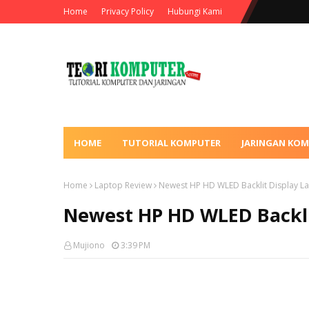
Home
Privacy Policy
Hubungi Kami
HOME
TUTORIAL KOMPUTER
JARINGAN KO
Home
Laptop Review
Newest HP HD WLED Backlit Display L
Newest HP HD WLED Backli
Mujiono
3:39 PM