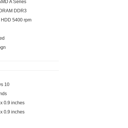
AMD A Series
SDRAM DDR3
 HDD 5400 rpm
ted
bgn
s 10
unds
 x 0.9 inches
 x 0.9 inches