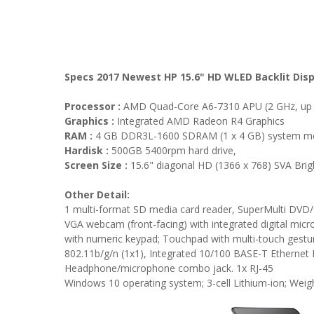
Specs 2017 Newest HP 15.6" HD WLED Backlit Dis
Processor :
AMD Quad-Core A6-7310 APU (2 GHz, up t
Graphics :
Integrated AMD Radeon R4 Graphics
RAM :
4 GB DDR3L-1600 SDRAM (1 x 4 GB) system 
Hardisk :
500GB 5400rpm hard drive,
Screen Size :
15.6" diagonal HD (1366 x 768) SVA Brig
Other Detail:
1 multi-format SD media card reader, SuperMulti DVD
VGA webcam (front-facing) with integrated digital micr
with numeric keypad; Touchpad with multi-touch gestu
802.11b/g/n (1x1), Integrated 10/100 BASE-T Ethernet
Headphone/microphone combo jack. 1x RJ-45
Windows 10 operating system; 3-cell Lithium-ion; Weigh