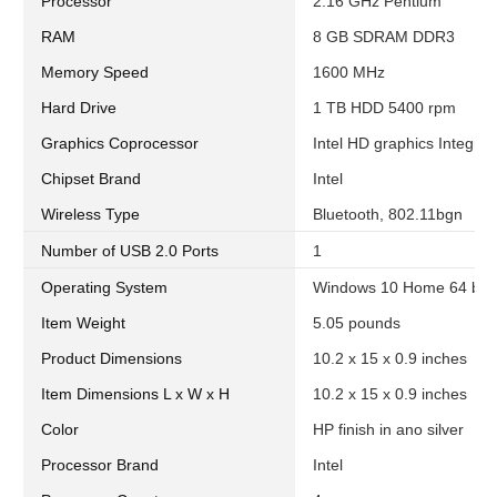
Processor
2.16 GHz Pentium
RAM
8 GB SDRAM DDR3
Memory Speed
1600 MHz
Hard Drive
1 TB HDD 5400 rpm
Graphics Coprocessor
Intel HD graphics Integrat
Chipset Brand
Intel
Wireless Type
Bluetooth, 802.11bgn
Number of USB 2.0 Ports
1
Operating System
Windows 10 Home 64 bit
Item Weight
5.05 pounds
Product Dimensions
10.2 x 15 x 0.9 inches
Item Dimensions L x W x H
10.2 x 15 x 0.9 inches
Color
HP finish in ano silver
Processor Brand
Intel