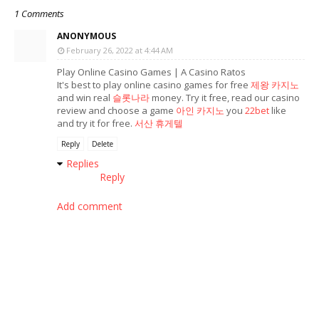
1 Comments
ANONYMOUS
February 26, 2022 at 4:44 AM
Play Online Casino Games | A Casino Ratos
It's best to play online casino games for free
제왕 카지노
and win real
슬롯나라
money. Try it free, read our casino
review and choose a game
아인 카지노
you
22bet
like
and try it for free.
서산 휴게텔
Reply
Delete
Replies
Reply
Add comment