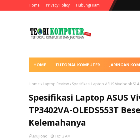
Home
Privacy Policy
Hubungi Kami
HOME
TUTORIAL KOMPUTER
JARINGAN KO
Home
Laptop Review
Spesifikasi Laptop ASUS Vivobook S1
Spesifikasi Laptop ASUS V
TP3402VA-OLEDS553T Bese
Kelemahanya
Mujiono
10:13 AM