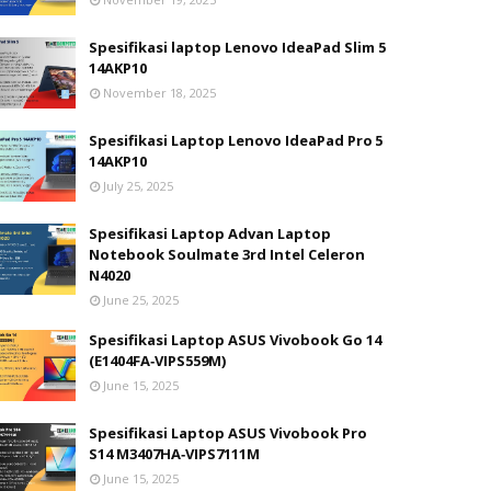
Spesifikasi laptop Lenovo IdeaPad Slim 5
14AKP10
November 18, 2025
Spesifikasi Laptop Lenovo IdeaPad Pro 5
14AKP10
July 25, 2025
Spesifikasi Laptop Advan Laptop
Notebook Soulmate 3rd Intel Celeron
N4020
June 25, 2025
Spesifikasi Laptop ASUS Vivobook Go 14
(E1404FA‑VIPS559M)
June 15, 2025
Spesifikasi Laptop ASUS Vivobook Pro
S14 M3407HA‑VIPS7111M
June 15, 2025