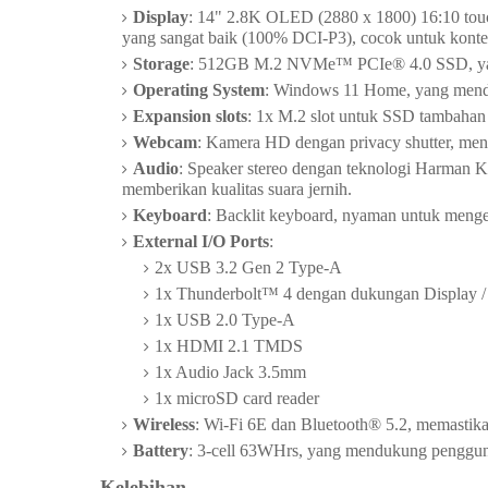
Display
: 14" 2.8K OLED (2880 x 1800) 16:10 touchs
yang sangat baik (100% DCI-P3), cocok untuk konten 
Storage
: 512GB M.2 NVMe™ PCIe® 4.0 SSD, yang 
Operating System
: Windows 11 Home, yang menduk
Expansion slots
: 1x M.2 slot untuk SSD tambahan 
Webcam
: Kamera HD dengan privacy shutter, men
Audio
: Speaker stereo dengan teknologi Harman K
memberikan kualitas suara jernih.
Keyboard
: Backlit keyboard, nyaman untuk menget
External I/O Ports
:
2x USB 3.2 Gen 2 Type-A
1x Thunderbolt™ 4 dengan dukungan Display /
1x USB 2.0 Type-A
1x HDMI 2.1 TMDS
1x Audio Jack 3.5mm
1x microSD card reader
Wireless
: Wi-Fi 6E dan Bluetooth® 5.2, memastikan
Battery
: 3-cell 63WHrs, yang mendukung pengguna
Kelebihan