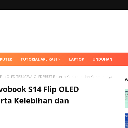
MPUTER
TUTORIAL APLIKASI
LAPTOP
UNDUHAN
4 Flip OLED TP3402VA-OLEDS553T Beserta Kelebihan dan Kelemahanya
A
ivobook S14 Flip OLED
rta Kelebihan dan