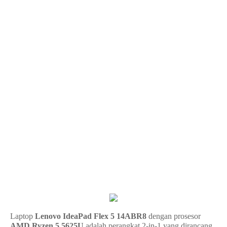
Laptop
Lenovo IdeaPad Flex 5 14ABR8
dengan prosesor
AMD Ryzen 5 5625U
adalah perangkat 2-in-1 yang dirancang