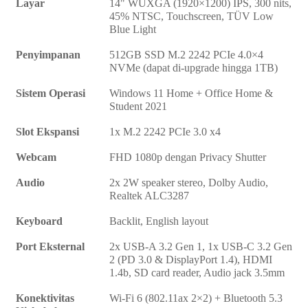
Layar
14" WUXGA (1920×1200) IPS, 300 nits,
45% NTSC, Touchscreen, TÜV Low
Blue Light
Penyimpanan
512GB SSD M.2 2242 PCIe 4.0×4
NVMe (dapat di-upgrade hingga 1TB)
Sistem Operasi
Windows 11 Home + Office Home &
Student 2021
Slot Ekspansi
1x M.2 2242 PCIe 3.0 x4
Webcam
FHD 1080p dengan Privacy Shutter
Audio
2x 2W speaker stereo, Dolby Audio,
Realtek ALC3287
Keyboard
Backlit, English layout
Port Eksternal
2x USB-A 3.2 Gen 1, 1x USB-C 3.2 Gen
2 (PD 3.0 & DisplayPort 1.4), HDMI
1.4b, SD card reader, Audio jack 3.5mm
Konektivitas
Wi-Fi 6 (802.11ax 2×2) + Bluetooth 5.3