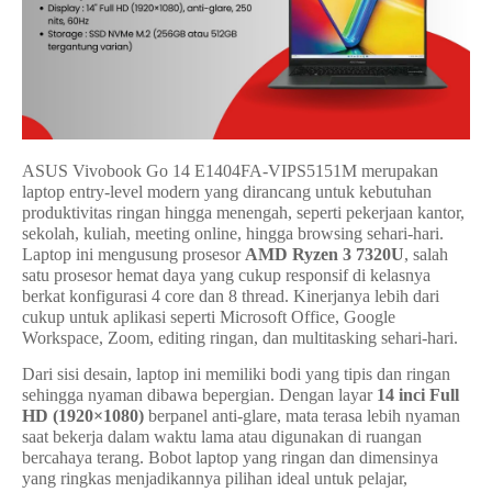
ASUS Vivobook Go 14 E1404FA-VIPS5151M merupakan
laptop entry-level modern yang dirancang untuk kebutuhan
produktivitas ringan hingga menengah, seperti pekerjaan kantor,
sekolah, kuliah, meeting online, hingga browsing sehari-hari.
Laptop ini mengusung prosesor
AMD Ryzen 3 7320U
, salah
satu prosesor hemat daya yang cukup responsif di kelasnya
berkat konfigurasi 4 core dan 8 thread. Kinerjanya lebih dari
cukup untuk aplikasi seperti Microsoft Office, Google
Workspace, Zoom, editing ringan, dan multitasking sehari-hari.
Dari sisi desain, laptop ini memiliki bodi yang tipis dan ringan
sehingga nyaman dibawa bepergian. Dengan layar
14 inci Full
HD (1920×1080)
berpanel anti-glare, mata terasa lebih nyaman
saat bekerja dalam waktu lama atau digunakan di ruangan
bercahaya terang. Bobot laptop yang ringan dan dimensinya
yang ringkas menjadikannya pilihan ideal untuk pelajar,