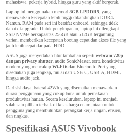
mahasiswa, pekerja hybrid, hingga guru yang aktif bergerak.
Laptop ini menggunakan memori
8GB LPDDR5
, yang
menawarkan kecepatan lebih tinggi dibandingkan DDR4.
Namun, RAM pada seri ini bersifat onboard, sehingga tidak
dapat di-upgrade. Untuk penyimpanan, laptop ini dilengkapi
SSD NVMe berkapasitas 256GB atau 512GB tergantung
varian, memberikan kecepatan booting cepat dan akses file yang
jauh lebih cepat daripada HDD.
ASUS juga menyertakan fitur tambahan seperti
webcam 720p
dengan privacy shutter
, audio SonicMaster, serta konektivitas
modern yang mencakup
Wi-Fi 6
dan Bluetooth. Port yang
disediakan juga lengkap, mulai dari USB-C, USB-A, HDMI,
hingga audio jack.
Dari sisi daya, baterai 42Wh yang disematkan menawarkan
durasi penggunaan yang cukup lama untuk pemakaian
produktivitas harian. Secara keseluruhan, laptop ini menjadi
salah satu pilihan terbaik di kelas harga enam jutaan untuk
pengguna yang membutuhkan perangkat kerja ringan, efisien,
dan ringkas.
Spesifikasi ASUS Vivobook