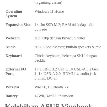
tergantung varian)
Operating
Windows 11 Home
System
Expansion Slots
1× slot SSD M.2; RAM tidak dapat di-
upgrade
Webcam
HD 720p dengan Privacy Shutter
Audio
ASUS SonicMaster, built-in speakers & mic
Keyboard
Chiclet keyboard, beberapa SKU dengan
backlit
External I/O
1× USB-C 3.2 Gen 1, 1× USB-A 3.2 Gen
Ports
1, 1× USB-A 2.0, HDMI 1.4, audio jack
3.5mm, DC-in
Wireless
Wi-Fi 6, Bluetooth 5.x
Battery
42Wh, 3-cell Lithium-ion
Kelebihan ASUS Vivobook