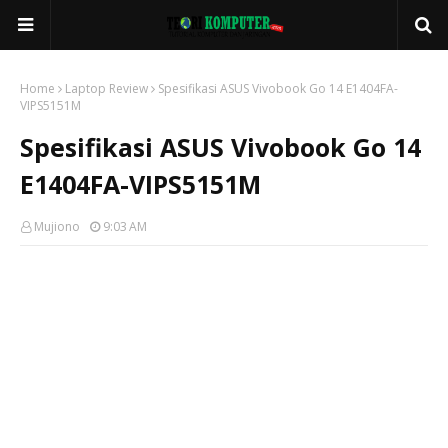
Home
Laptop Review
Spesifikasi ASUS Vivobook Go 14 E1404FA-
VIPS5151M
Spesifikasi ASUS Vivobook Go 14
E1404FA-VIPS5151M
Mujiono
9:03 AM