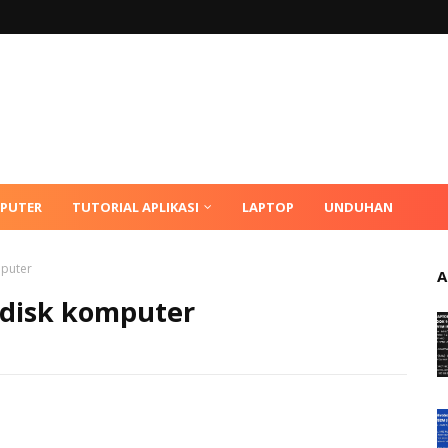
MPUTER
TUTORIAL APLIKASI
LAPTOP
UNDUHAN
mputer
A
rdisk komputer