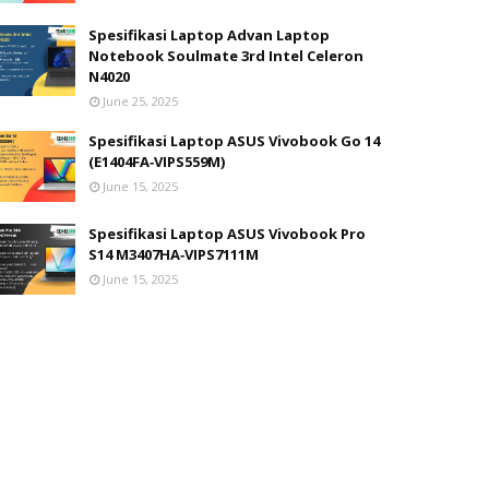
Spesifikasi Laptop Advan Laptop
Notebook Soulmate 3rd Intel Celeron
N4020
June 25, 2025
Spesifikasi Laptop ASUS Vivobook Go 14
(E1404FA‑VIPS559M)
June 15, 2025
Spesifikasi Laptop ASUS Vivobook Pro
S14 M3407HA‑VIPS7111M
June 15, 2025