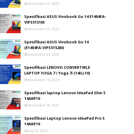
November 23, 2025
Spesifikasi ASUS Vivobook Go 14 E1404FA-
VIPS5151M
November 23, 2025
Spesifikasi ASUS Vivobook Go 14
(E1404FA-VIPS5152M)
November 23, 2025
Spesifikasi LENOVO CONVERTIBLE
LAPTOP YOGA 7 / Yoga 7i (14ILL10)
November 19, 2025
Spesifikasi laptop Lenovo IdeaPad Slim 5
14AKP10
November 18, 2025
Spesifikasi Laptop Lenovo IdeaPad Pro 5
14AKP10
July 25, 2025